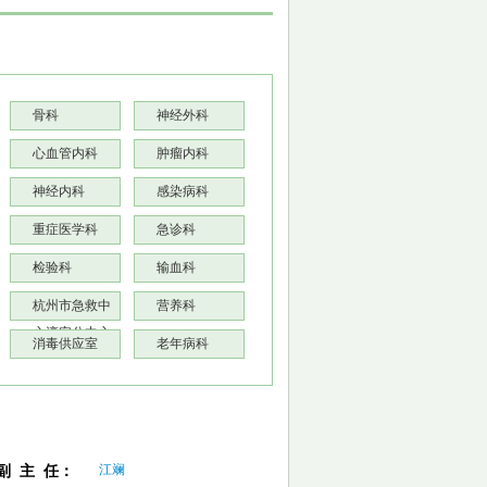
骨科
神经外科
心血管内科
肿瘤内科
神经内科
感染病科
重症医学科
急诊科
检验科
输血科
杭州市急救中
营养科
心淳安分中心
消毒供应室
老年病科
江斓
副 主 任：