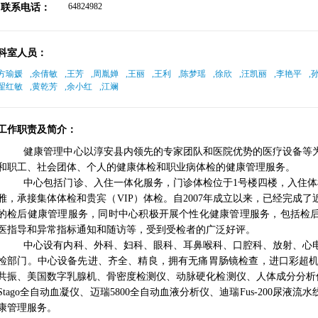
64824982
联系电话：
科室人员：
方瑜媛
,
余倩敏
,
王芳
,
周胤婵
,
王丽
,
王利
,
陈梦瑶
,
徐欣
,
汪凯丽
,
李艳平
,
翟红敏
,
黄乾芳
,
余小红
,
江斓
工作职责及简介：
健康管理中心以淳安县内领先的专家团队和医院优势的医疗设备等
和职工、社会团体、个人的健康体检和职业病体检的健康管理服务。
中心包括门诊、入住一体化服务，门诊体检位于
1号楼四楼，入住
雅，承接集体体检和贵宾（VIP）体检。自2007年成立以来，已经完成
的检后健康管理服务，同时中心积极开展个性化健康管理服务，包括检
医指导和异常指标通知和随访等，受到受检者的广泛好评。
中心设有内科、外科、妇科、眼科、耳鼻喉科、口腔科、放射、心
检部门。
中心设备先进、齐全、精良，拥有无痛胃肠镜检查，进口彩超
共振、美国数字乳腺机、骨密度检测仪、动脉硬化检测仪、人体成分分析仪、
Stago全自动血凝仪、迈瑞5800全自动血液分析仪、迪瑞Fus-200尿
康管理服务。