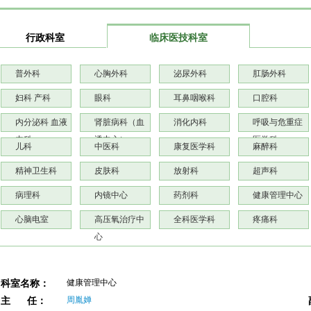
行政科室
临床医技科室
普外科
心胸外科
泌尿外科
肛肠外科
妇科 产科
眼科
耳鼻咽喉科
口腔科
内分泌科 血液
肾脏病科（血
消化内科
呼吸与危重症
内科
透中心）
医学科
儿科
中医科
康复医学科
麻醉科
精神卫生科
皮肤科
放射科
超声科
病理科
内镜中心
药剂科
健康管理中心
心脑电室
高压氧治疗中
全科医学科
疼痛科
心
健康管理中心
科室名称：
周胤婵
主 任：