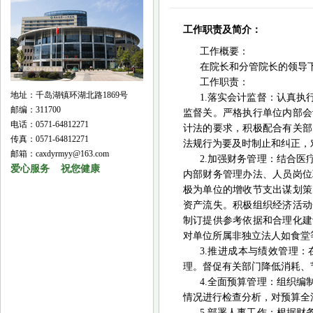
工作职责及简介：
工作概要：
在院长和分管院长的领导
工作职责：
地址：千岛湖镇环湖北路1869号
1.落实会计监督：认真
邮编：311700
监督关。严格执行单位内部会
电话：0571-64812271
计法的要求，积极配合有关部
传真：0571-64812271
法规行为要及时制止和纠正，
邮箱：caxdyrmyy@163.com
2.加强财务管理：结合
爱心服务 祝您健康
内部财务管理办法、人员岗位
极为单位的增收节支出谋划策
资产流失。积极组织经济活动
制订提供参考依据和合理化建
对单位所属非独立法人如食堂
3.推进成本与绩效管理
理。督促有关部门降低消耗、
4.全面预算管理：组织
情况进行检查分析，对预算全
5.部署人事工作：根据