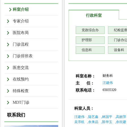
科室介绍
行政科室
专家介绍
党政综合办
纪检监
医院布局
护理部
门诊办
门诊流程
信息科
设备科
门诊排班表
医患交流
财务科
科室名称：
在线预约
汪建伟
主 任：
65035320
联系电话：
特殊检查
MDT门诊
科室人员：
联系我们
汪建伟
,
陆艺鑫
,
林国平
,
高丽萍
吴淳杭
,
余来品
,
陈华玉
,
余欣建