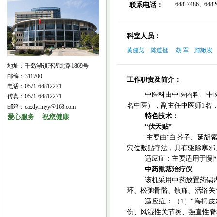
64827486、6482
联系电话：
科室人员：
黄健戈
,
陈道挺
,
胡 军
,
陈锹发
地址：千岛湖镇环湖北路1869号
邮编：311700
工作职责及简介：
电话：0571-64812271
中医科由中医内科、中
传真：0571-64812271
名中医），副主任中医师1名
邮箱：caxdyrmyy@163.com
特色技术：
爱心服务 祝您健康
“伏天贴”
主要由
“白芥子、延胡
穴位敷贴疗法，具有驱除寒邪
适应症：主要适用于慢
中药熏蒸治疗仪
该机采用中药放置药锅
环、松弛骨骼、镇痛、活络关
适应症：（
1）“海桐
伤、风湿性关节炎、强直性脊