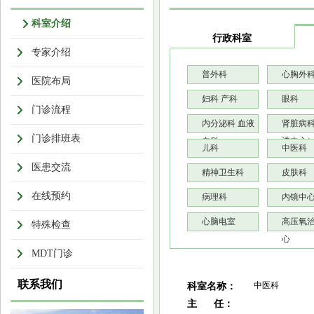
科室介绍
行政科室
专家介绍
普外科
心胸外
医院布局
妇科 产科
眼科
门诊流程
内分泌科 血液
肾脏病
门诊排班表
内科
透中心
儿科
中医科
医患交流
精神卫生科
皮肤科
在线预约
病理科
内镜中
心脑电室
高压氧
特殊检查
心
MDT门诊
联系我们
中医科
科室名称：
主 任：