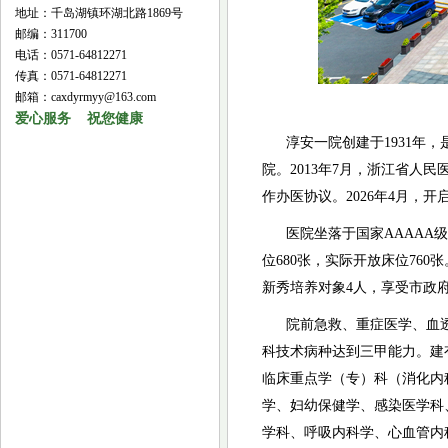
地址：千岛湖镇环湖北路1869号
邮编：311700
电话：0571-64812271
传真：0571-64812271
邮箱：caxdyrmyy@163.com
爱心服务 祝您健康
淳安一院创建于
1931
院。2013年7月，浙江省人
作办医协议。2026年4月，
医院坐落于国家
AAAAA
位680张，实际开放床位760
新秀培养对象4人，享受市政府
院前急救、重症医学、血
科技术病种达到三甲能力。建
临床重点学（专）科（消化内
学、妇幼保健学、感染医学科
学科、呼吸内科学、心血管内