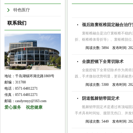
特色医疗
联系我们
颈后路寰枢椎固定融合治疗
寰枢椎融合是治疗寰枢椎不稳的
折、枢椎椎体骨折等）、寰枢椎脱位
阅读次数: 5894 发布时间: 2026
全腹腔镜下全胃切除术
全腹腔镜下全胃切除术作为胃癌
地址：千岛湖镇环湖北路1869号
践，手术微创优势明显，更容易被患
邮编：311700
阅读次数: 5300 发布时间: 2026
电话：0571-64812271
传真：0571-64812271
阴道骶棘韧带固定术
邮箱：caxdyrmyy@163.com
骶棘韧带固定术是通过将顶端固
爱心服务 祝您健康
手术具有时间短、腹部无伤口、并发症
阅读次数: 5449 发布时间: 2026