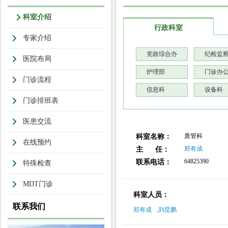
科室介绍
行政科室
专家介绍
党政综合办
纪检监
医院布局
护理部
门诊办
门诊流程
信息科
设备科
门诊排班表
医患交流
质管科
科室名称：
在线预约
郑有成
主 任：
64825390
联系电话：
特殊检查
MDT门诊
科室人员：
联系我们
郑有成
,
刘昆鹏