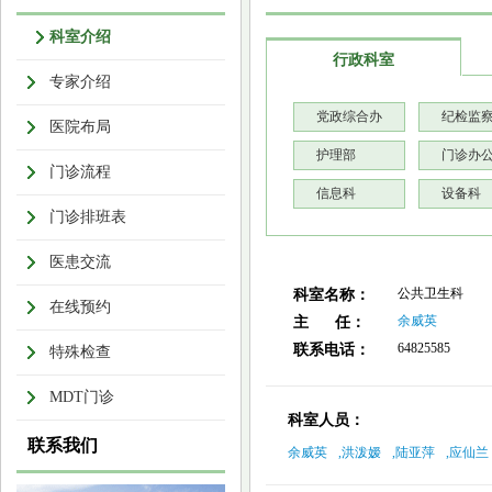
科室介绍
行政科室
专家介绍
党政综合办
纪检监
医院布局
护理部
门诊办
门诊流程
信息科
设备科
门诊排班表
医患交流
公共卫生科
科室名称：
在线预约
余威英
主 任：
64825585
联系电话：
特殊检查
MDT门诊
科室人员：
联系我们
余威英
,
洪泼嫒
,
陆亚萍
,
应仙兰