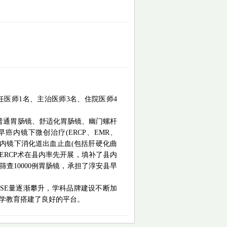
任医师1名、主治医师3名、住院医师4
普通胃肠镜、舒适化胃肠镜、幽门螺杆
早癌内镜下微创治疗
(ERCP、EMR、
，内镜下消化道出血止血(包括肝硬化曲
ERCP术在县内率先开展，填补了县内
筛查
10000例胃肠镜
，承担了淳安县早
、ESE量逐渐攀升，学科品牌建设不断加
医学教育搭建了良好的平台。