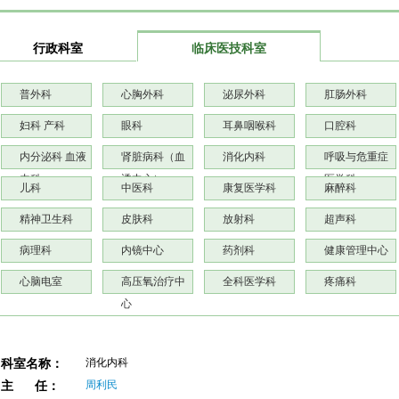
行政科室
临床医技科室
普外科
心胸外科
泌尿外科
肛肠外科
妇科 产科
眼科
耳鼻咽喉科
口腔科
内分泌科 血液
肾脏病科（血
消化内科
呼吸与危重症
内科
透中心）
医学科
儿科
中医科
康复医学科
麻醉科
精神卫生科
皮肤科
放射科
超声科
病理科
内镜中心
药剂科
健康管理中心
心脑电室
高压氧治疗中
全科医学科
疼痛科
心
消化内科
科室名称：
周利民
主 任：