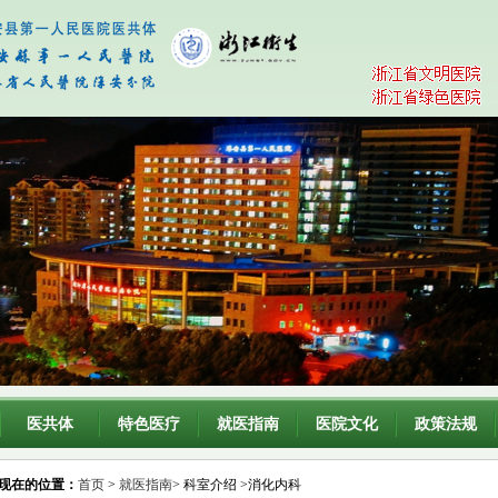
医共体
特色医疗
就医指南
医院文化
政策法规
现在的位置：
首页
>
就医指南
> 科室介绍 >消化内科