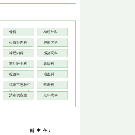
骨科
神经外科
心血管内科
肿瘤内科
神经内科
感染病科
重症医学科
急诊科
检验科
输血科
杭州市急救中
营养科
心淳安分中心
消毒供应室
老年病科
副 主 任：