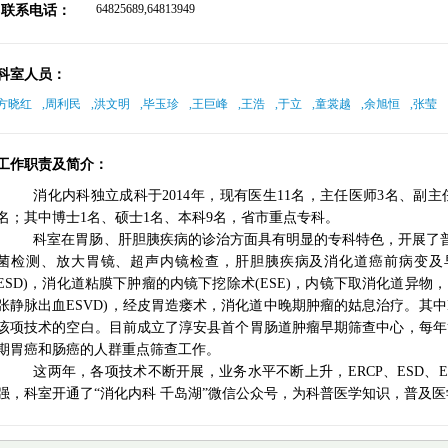
64825689,64813949
联系电话：
科室人员：
方晓红
,
周利民
,
洪文明
,
毕玉珍
,
王巨峰
,
王浩
,
于立
,
童裳越
,
余旭恒
,
张莹
工作职责及简介：
消化内科独立成科于
2014年，现有医生11名
，
主任医师
3名、副主
名；
其中
博士
1名、硕士1名、本科9名，省市重点专科。
科室
在胃肠、肝胆胰疾病的诊治方面具有明显的专科特色，开展了
菌检测、放大胃镜、超声内镜检查，肝胆胰疾病及消化道癌前病变及
ESD)，消化道粘膜下肿瘤的内镜下挖除术(ESE)，内镜下取消化道异物
张静脉出血ESVD)，经皮胃造瘘术，消化道中晚期肿瘤的姑息治疗。
其中
该项技术的空白。目前成立了淳安县首个
胃肠道肿瘤早期筛查中心，每年
期胃癌和肠癌的人群重点筛查工作。
这两年，各项技术不断开展，业务水平不断上升，
ERCP、ESD
强，科室开通了“消化内科 千岛湖”微信公众号，为科普医学知识，普及