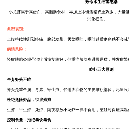
致命水生细菌感染
小龙虾属于高蛋白、高脂肪食材，再加上冰镇酒精双重刺激，大量
消化损伤。
典型表现:
上腹持续性剧烈疼痛、腹部发胀、频繁呕吐，呕吐过后疼痛感不会减
病情风险：
轻症胰腺炎规范治疗后恢复较好；但重症胰腺炎进展迅猛，并发症繁
吃虾五大原则
舍弃虾头不吃
虾头是重金属、毒素、寄生虫、代谢废弃物的主要堆积部位，尽量只
杜绝危险虾品，彻底煮熟
生虾、半生虾、死虾、隔夜存放小龙虾一律不食用，烹饪时保证高温
控制食量，拒绝暴饮暴食