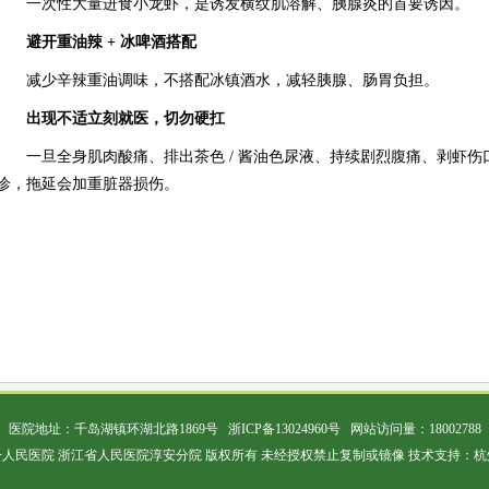
一次性大量进食小龙虾，是诱发横纹肌溶解、胰腺炎的首要诱因。
避开重油辣 + 冰啤酒搭配
减少辛辣重油调味，不搭配冰镇酒水，减轻胰腺、肠胃负担。
出现不适立刻就医，切勿硬扛
一旦全身肌肉酸痛、排出茶色 / 酱油色尿液、持续剧烈腹痛、剥虾
诊，拖延会加重脏器损伤。
医院地址：千岛湖镇环湖北路1869号
浙ICP备13024960号
网站访问量：
18002788
人民医院 浙江省人民医院淳安分院 版权所有 未经授权禁止复制或镜像 技术支持：
杭