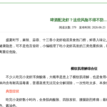
啤酒配龙虾？这些风险不得不防
阅读次数: 379 发布时间: 2026-06-23
盛夏时节，麻辣、蒜蓉、十三香小龙虾稳居美食热门榜，鲜香入味让
健康隐患，可不是危言耸听，小编梳理了吃小龙虾高发的三类危重疾病，
离重症危险。
横纹肌溶解综合征
不少人吃完小龙虾浑身酸痛，大概率是患上了横纹肌溶解，也是食用
体内含有耐高温毒素，普通蒸煮无法完全分解清除，一次性吃太多、本身
典型症状
吃完小龙虾数小时内，全身肌肉酸胀、四肢发软、腰腿剧烈疼痛；最
色、酱油色。