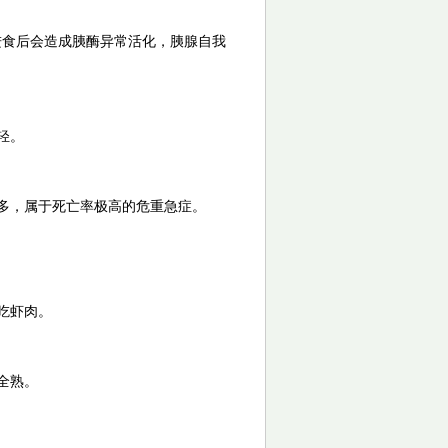
进食后会造成胰酶异常活化，胰腺自我
轻。
多，属于死亡率极高的危重急症。
吃虾肉。
全熟。