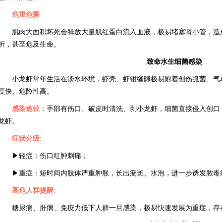
危重危害
肌肉大面积坏死会释放大量肌红蛋白流入血液，极易堵塞肾小管，造
析，甚至危及生命。
致命水生细菌感染
小龙虾常年生活在淡水环境，虾壳、虾钳缝隙极易附着创伤弧菌、气
度快、危险性高。
感染途径
：
手部有伤口、破皮时清洗、剥小龙虾，细菌直接侵入创口
龙虾。
症状
分级:
▶轻症：伤口红肿刺痛；
▶重症：短时间内肢体严重肿胀，长出瘀斑、水泡，进一步诱发脓毒
高危人群提醒:
糖尿病、肝病、免疫力低下人群一旦感染，极易快速发展为重症，存