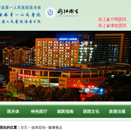
医共体
特色医疗
就医指南
医院文化
政策法规
现在的位置：
首页
>
健康园地
> 健康视点