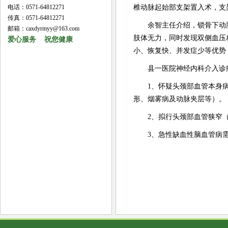
电话：0571-64812271
椎动脉起始部支架置入术，支
传真：0571-64812271
余智主任介绍，锁骨下动
邮箱：caxdyrmyy@163.com
肢体无力，同时发现双侧血压
爱心服务 祝您健康
小、恢复快、并发症少等优势
县一医院神经内科介入诊
1、怀疑头颈部血管本身
形、烟雾病及动脉夹层等）。
2、拟行头颈部血管狭窄
3、急性缺血性脑血管病