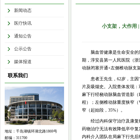
新闻动态
医疗快讯
小支架，大作用 
通知公告
公示公告
脑血管健康是生命安全的
期，淳安县第一人民医院（浙
媒体报道
动脉闭塞开通+左侧椎动脉支
联系我们
患者王先生，62岁，主因
片及吸烟史。入院查体发现：双上
麻下行经桡动脉脑血管造影（
程）；左侧椎动脉重度狭窄（V
窄（起始段，35%）。
经过内科保守治疗及康复
药物治疗无法有效降低卒中复
地址：千岛湖镇环湖北路1869号
内科介入团队在局麻下行先后
邮编：311700