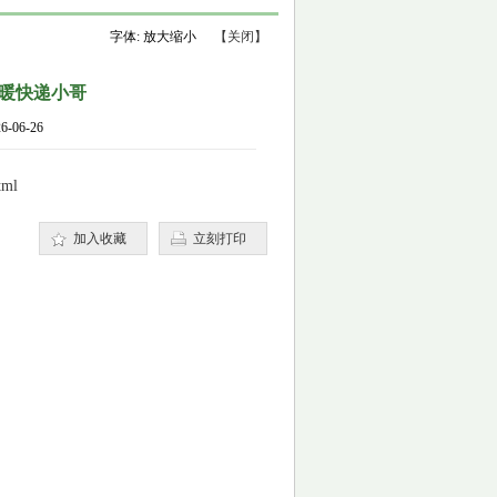
字体:
放大
缩小
【关闭】
温暖快递小哥
06-26
tml
加入收藏
立刻打印