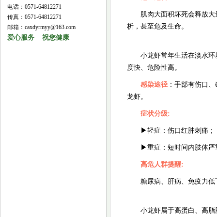
电话：0571-64812271
肌肉大面积坏死会释放大
传真：0571-64812271
析，甚至危及生命。
邮箱：caxdyrmyy@163.com
爱心服务 祝您健康
小龙虾常年生活在淡水环
度快、危险性高。
感染途径
：
手部有伤口、
龙虾。
症状
分级:
▶轻症：伤口红肿刺痛；
▶重症：短时间内肢体严
高危人群提醒:
糖尿病、肝病、免疫力低
小龙虾属于高蛋白、高脂