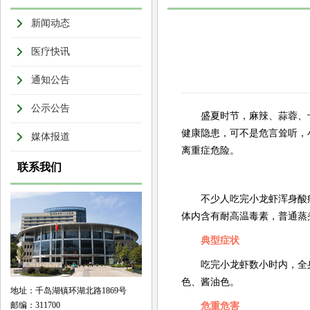
新闻动态
医疗快讯
通知公告
公示公告
盛夏时节，麻辣、蒜蓉、
健康隐患，可不是危言耸听，
媒体报道
离重症危险。
联系我们
不少人吃完小龙虾浑身酸
体内含有耐高温毒素，普通蒸
典型症状
吃完小龙虾数小时内，全
色、酱油色。
地址：千岛湖镇环湖北路1869号
邮编：311700
危重危害