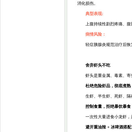
消化损伤。
典型表现:
上腹持续性剧烈疼痛、腹
病情风险：
轻症胰腺炎规范治疗后恢
舍弃虾头不吃
虾头是重金属、毒素、寄
杜绝危险虾品，彻底煮熟
生虾、半生虾、死虾、隔
控制食量，拒绝暴饮暴食
一次性大量进食小龙虾，
避开重油辣 + 冰啤酒搭配