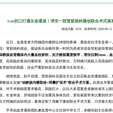
1cm切口打通生命通道！淳安一院肾脏病科微创联合术式填
阅读次数: 1654 发布时间: 2026-06-12
近日，血透患者方阿姨因内瘘部位持续性疼痛，紧急前往淳安县第一
院）肾脏病科就诊。接诊医生余晓玲第一时间为患者安排血管彩超排查病
体静脉血管瘤体内大量血栓淤积，后方静脉重度狭窄，管径仅剩2mm，
度、高风险的复杂内瘘病变。若未能及时救治，方阿姨只能植入高危临时
血管损伤的风险，还会严重影响其生活质量与生命安全。
病情危急，刻不容缓。肾脏病科吴惠珍主任立刻召集血管通路团队，
果断提出实施
“动静脉内瘘取栓+球囊扩张术”联合手术方案。
此类合并重
病，对手术精细度要求极高，风险巨大，以往大多需要患者辗转省市上级
说，长途奔波、异地就医不仅加重其身体负担，更给家庭带来沉重的经济
合方阿姨的实际情况，量身定制了局麻下微创联合手术方案，力求最大程
手术由血管通路团队兼血透中心主任胡中华主刀，余晓玲副主任医师