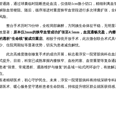
管通路，通过球囊临时阻断患处血流，仅借助1cm微小切口，精细剥离血
解除血管梗阻。随后，循序渐进对重度狭窄血管段进行多次球囊扩张，全
风险。
整台手术历时70分钟，全程局部麻醉，方阿姨生命体征平稳，无明
效显著：
原本仅2mm的狭窄血管成功扩张至4.5mm，血流通畅充盈，内
的透析“生命线”被成功重启
。相较于传统开放手术，此次微创联合术式具
少、住院周期短等显著优势，切实为患者减负解忧。
此次高难度微创修复手术的成功开展，标志着淳安一院肾脏病科在血
式提升。目前，科室已成熟掌握内瘘狭窄、血栓闭塞、血管重塑等复杂通
患者“筛查、常规透析、通路维护与修复”的县域一站式闭环诊疗，有效解
点。
医者精研医术，初心守护民生。未来，淳安一院肾脏病科将持续深耕专科
湛医术、暖心服务坚守透析患者生命防线，持续提升辖区群众就医获得感