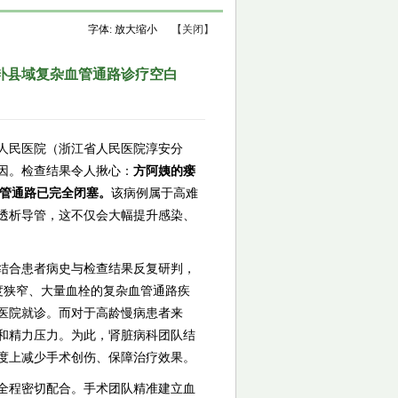
字体:
放大
缩小
【关闭】
补县域复杂血管通路诊疗空白
人民医院（浙江省人民医院淳安分
因。检查结果令人揪心：
方阿姨的瘘
血管通路已完全闭塞。
该病例属于高难
透析导管，这不仅会大幅提升感染、
结合患者病史与检查结果反复研判，
度狭窄、大量血栓的复杂血管通路疾
医院就诊。而对于高龄慢病患者来
和精力压力。为此，肾脏病科团队结
度上减少手术创伤、保障治疗效果。
全程密切配合。手术团队精准建立血