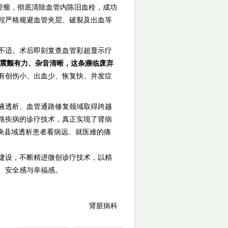
管瘤，彻底清除血管内陈旧血栓，成功
程严格规避血管夹层、破裂及出血等
显不适。术后即刻复查血管彩超显示疗
瘘震颤有力、杂音清晰，这条濒临废弃
有创伤小、出血少、恢复快、并发症
液透析、血管通路修复领域取得跨越
路疾病的诊疗技术，真正实现了肾病
决县域透析患者看病远、就医难的痛
建设，不断精进微创诊疗技术，以精
、安全感与幸福感。
肾脏病科