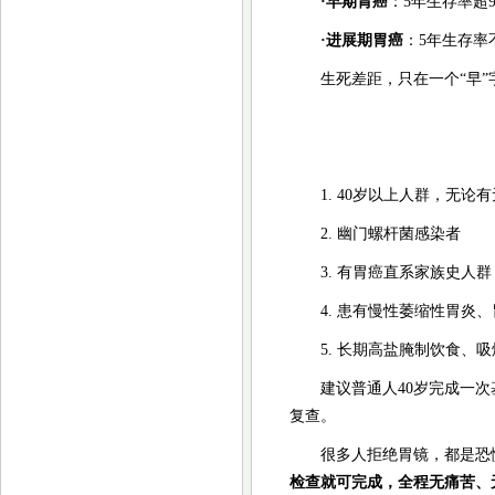
·
早期胃癌
：5年生存率超
·
进展期胃癌
：5年生存率
生死差距，只在一个“早
1. 40岁以上人群，无论
2. 幽门螺杆菌感染者
3. 有胃癌直系家族史人群
4. 患有慢性萎缩性胃炎
5. 长期高盐腌制饮食、
建议普通人40岁完成一次
复查。
很多人拒绝胃镜，都是恐
检查就可完成，全程无痛苦、