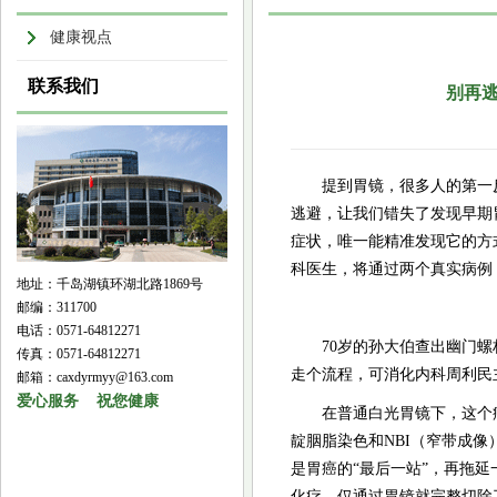
健康视点
联系我们
别再逃
提到胃镜，很多人的第一
逃避，让我们错失了发现早期
症状，唯一能精准发现它的方
科医生，将通过两个真实病例
地址：千岛湖镇环湖北路1869号
邮编：311700
电话：0571-64812271
70岁的孙大伯查出幽门
传真：0571-64812271
走个流程，可消化内科周利民
邮箱：caxdyrmyy@163.com
爱心服务 祝您健康
在普通白光胃镜下，这个
靛胭脂染色和NBI（窄带成
是胃癌的“最后一站”，再拖
化疗，仅通过胃镜就完整切除