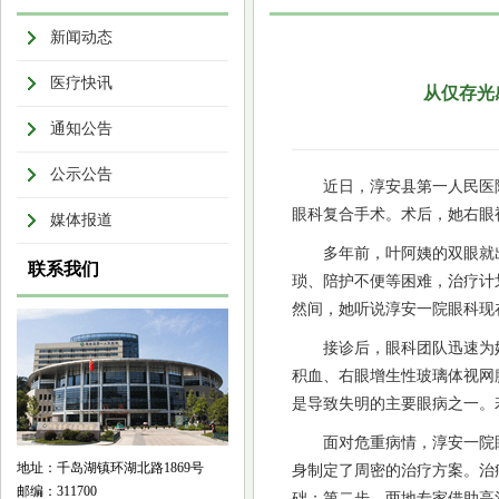
新闻动态
医疗快讯
从仅存光
通知公告
公示公告
近日，淳安县第一人民医
眼科复合手术。术后，她右眼
媒体报道
多年前，叶阿姨的双眼就
联系我们
琐、陪护不便等困难，治疗计
然间，她听说淳安一院眼科现
接诊后，眼科团队迅速为
积血、右眼增生性玻璃体视网
是导致失明的主要眼病之一。
面对危重病情，淳安一院
地址：千岛湖镇环湖北路1869号
身制定了周密的治疗方案。治
邮编：311700
础；第二步，两地专家借助高