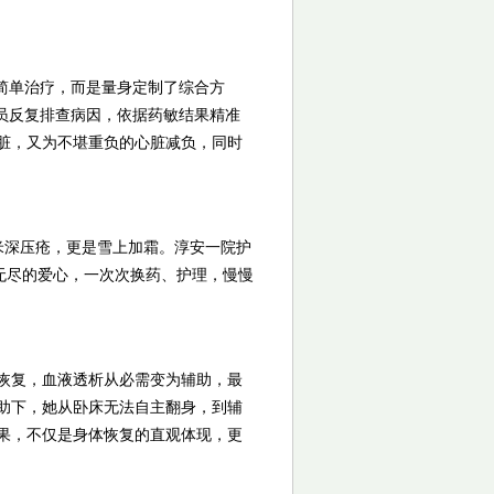
简单治疗，而是量身定制了综合方
员反复排查病因，依据药敏结果精准
脏，又为不堪重负的心脏减负，同时
米深压疮，更是雪上加霜。淳安一院护
和无尽的爱心，一次次换药、护理，慢慢
恢复，血液透析从必需变为辅助，最
助下，她从卧床无法自主翻身，到辅
果，不仅是身体恢复的直观体现，更