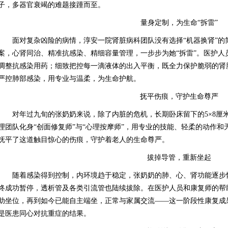
子，多器官衰竭的难题接踵而至。
量身定制，为生命“拆雷”
面对复杂凶险的病情，淳安一院肾脏病科团队没有选择“机器换肾”的
案，心肾同治、精准抗感染、精细容量管理，一步步为她“拆雷”。医护人
调整抗感染用药；细致把控每一滴液体的出入平衡，既全力保护脆弱的肾
严控肺部感染，用专业与温柔，为生命护航。
抚平伤痕，守护生命尊严
对年过九旬的张奶奶来说，除了内脏的危机，长期卧床留下的5×8厘
理团队化身“创面修复师”与“心理按摩师”，用专业的技能、轻柔的动作
抚平了这道触目惊心的伤痕，守护着老人的生命尊严。
拔掉导管，重新坐起
随着感染得到控制，内环境趋于稳定，张奶奶的肺、心、肾功能逐步
终成功暂停，透析管及各类引流管也陆续拔除。在医护人员和康复师的帮
助坐位，再到如今已能自主端坐，正常与家属交流——这一阶段性康复成
是医患同心对抗重症的结果。