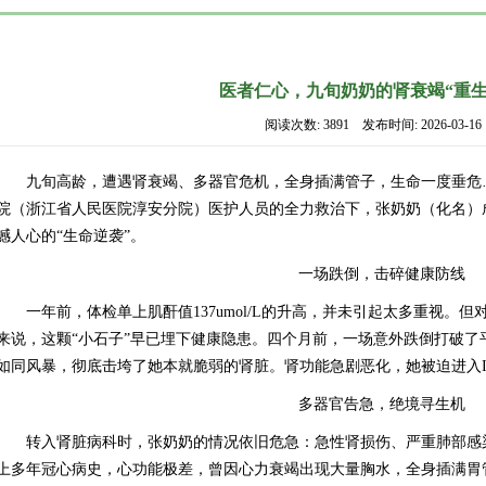
医者仁心，九旬奶奶的肾衰竭“重生
阅读次数: 3891 发布时间: 2026-03-16
九旬高龄，遭遇肾衰竭、多器官危机，全身插满管子，生命一度垂危
院（浙江省人民医院淳安分院）医护人员的全力救治下，张奶奶（化名）
撼人心的“生命逆袭”。
一场跌倒，击碎健康防线
一年前，体检单上肌酐值137umol/L的升高，并未引起太多重视。
来说，这颗“小石子”早已埋下健康隐患。四个月前，一场意外跌倒打破了
如同风暴，彻底击垮了她本就脆弱的肾脏。肾功能急剧恶化，她被迫进入I
多器官告急，绝境寻生机
转入肾脏病科时，张奶奶的情况依旧危急：急性肾损伤、严重肺部感
上多年冠心病史，心功能极差，曾因心力衰竭出现大量胸水，全身插满胃