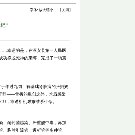
字体:
放大
缩小
【关闭】
记”
……幸运的是，在淳安县第一人民医
成功挣脱死神的束缚，完成了一场震
但对于年过九旬、有基础肾脏病的张奶奶
平静——骨折的重创之外，术后感染
CU，靠透析机艰难维系生命。
染、耐药菌感染、严重酸中毒，再加
管、胸腔引流管、透析管等多种管