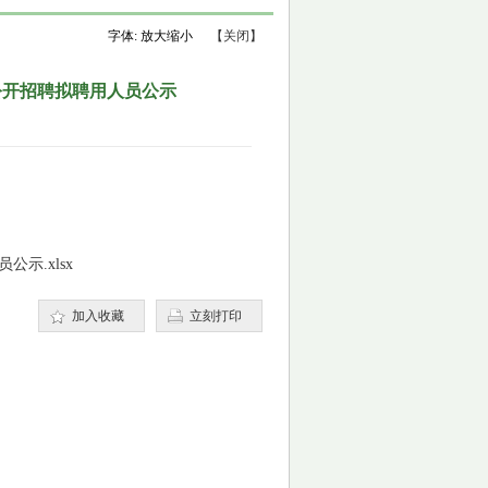
字体:
放大
缩小
【关闭】
公开招聘拟聘用人员公示
示.xlsx
加入收藏
立刻打印