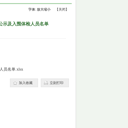
字体:
放大
缩小
【关闭】
公示及入围体检人员名单
名单.xlsx
加入收藏
立刻打印