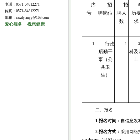
电话：0571-64812271
序
招
招
传真：0571-64812271
号
聘岗位
聘人
历
邮箱：caxdyrmyy@163.com
数
求
爱心服务 祝您健康
1
行政
1
后勤干
科及
事（公
上
共卫
生）
二、报名
1.
报名时间：
自信息发布
2
.报名方式：
采用网络
caxdyrmyy@163.com。