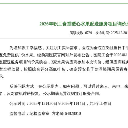
2026年职工食堂暖心水果配送服务项目询
阅读次数: 6739 发布时间: 2025-12-30
为增加职工幸福感，关注职工实际需求，医院为全院在岗且当日中
五免费提供
1份水果。经前期医院官网对外发布公告，医院工会于20
26年
点配送服务项目询价采购
会，
3家水果
供应商参加本次询价，经供应商服
室全程监督，按照综合评分高低排名，确定淳安县
千岛
湖
银湖果园青春
示。
反映问题方式：在公示期内，如有问题，可以通过来人、来电、
名，反对借机诽谤报复。公示期满无异议则签订服务合同。
公示时间：2025年12月30日至2026年1月4
日，共
3个工作日
监督电话：纪检监察室
方
老师
64828010