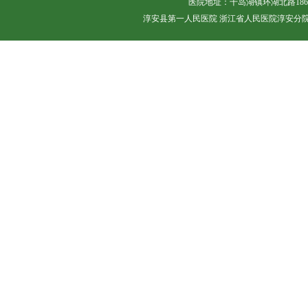
医院地址：千岛湖镇环湖北路18
淳安县第一人民医院 浙江省人民医院淳安分院