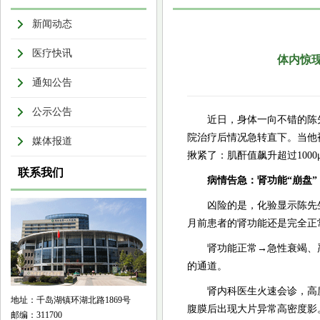
新闻动态
医疗快讯
体内惊现
通知公告
公示公告
近日，身体一向不错的陈
院治疗后情况急转直下。当他
媒体报道
揪紧了：肌酐值飙升超过1000
联系我们
病情告急：肾功能“崩盘
凶险的是，化验显示陈先生
月前患者的肾功能还是完全正
肾功能正常→急性衰竭、
的通道。
肾内科医生火速会诊，高
地址：千岛湖镇环湖北路1869号
腹膜后出现大片异常高密度影
邮编：311700