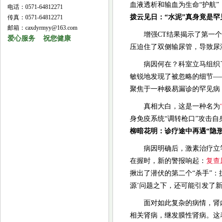
血液透析和输血为生命“护航
电话：0571-64812271
拨云见日：“水泥”真身竟是罕
传真：0571-64812271
邮箱：caxdyrmyy@163.com
增强CT结果揭示了第一个
爱心服务 祝您健康
压迫住了双侧输尿管，导致尿
病因何在？科室立马组织
敏锐地发现了被忽略的细节—
聚焦于一种极易漏诊的罕见病：
真相大白，这是一种名为
身免疫系统“调转枪口”攻击
柳暗花明：诊疗途中再遇“隐形
病因明确后，激素治疗立
在握时，新的警报响起：
复查
揪出了潜伏的第二个“杀手”：
源’问题之下，还可能引发了
面对如此复杂的病情，肾
相关肾病，继发膜性肾病。这