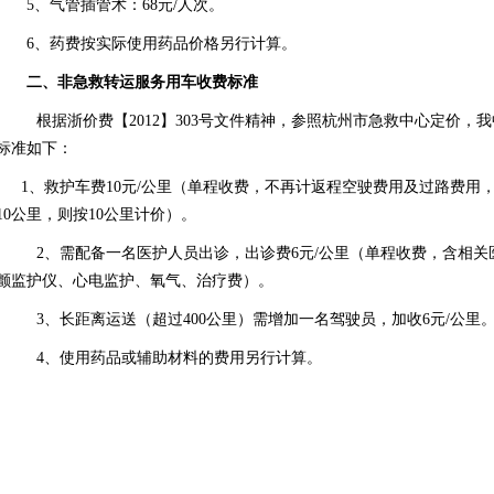
5、
气管插管术：
68
元
/
人次。
6、药费按实际使用药品价格另行计算。
二、
非急救转运服务
用车收费
标准
根据浙价费【2012】303号文件精神，参照杭州市急救中心定价
标准如下：
1
、救护车
费
10
元
/
公里（单程收费，不再计返程空驶费用及过路费用
10
公里，则按
10
公里计价
）。
2
、需配备一名医护人员出诊，出诊费
6
元
/
公里（单程收费，含相关
颤监护仪、心电监护、氧气、治疗费）。
3
、长距离运送（超过
400
公里）需增加一名驾驶员，加收
6
元
/
公里
4
、使用药品或辅助材料的费用另行计算。