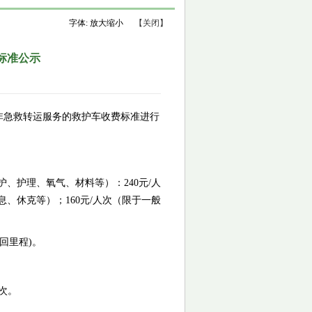
字体:
放大
缩小
【关闭】
标准公示
非急救转运服务的救护车收费标准进行
护、护理、氧气、材料等）：
240
元
/
人
息、休克等）；
1
6
0
元
/
人次（限于一般
回里程
)
。
次。