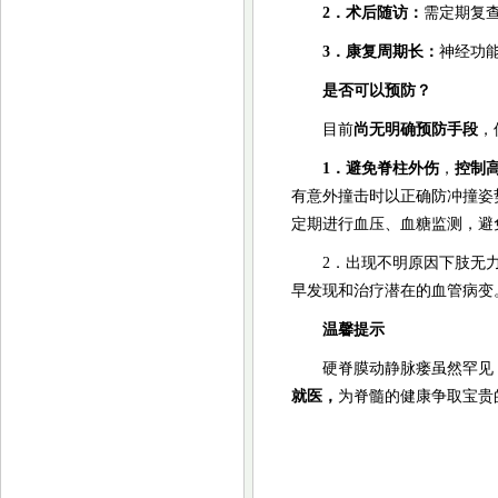
2．术后随访：
需定期复查
3．康复周期长：
神经功
是否可以预防？
目前
尚无明确预防手段
，
1．避免脊柱外伤
，
控制
有意外撞击时以正确防冲撞姿
定期进行血压、血糖监测，避
2．出现不明原因下肢无
早发现和治疗潜在的血管病变
温馨提示
硬脊膜动静脉瘘虽然罕见
就医，
为脊髓的健康争取宝贵