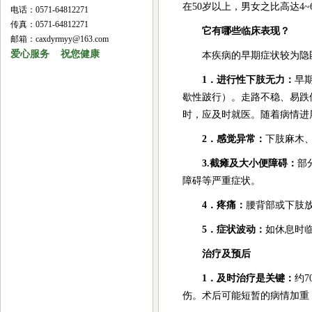
在50岁以上，男女之比高达4~6
电话：0571-64812271
传真：0571-64812271
它有哪些临床表现？
邮箱：caxdyrmyy@163.com
爱心服务 祝您健康
本疾病的早期症状较为隐
1．进行性下肢无力：
早
歇性跛行）。走路不稳、易跌
时，应及时就医。随着病情进
2．感觉异常：
下肢麻木、
3.截瘫及大小便障碍：
部
障碍等严重症状。
4．疼痛：
腰背部或下肢
5．症状波动：
如休息时
治疗及预后
1．及时治疗是关键：
约
伤。术后可能短暂的病情加重