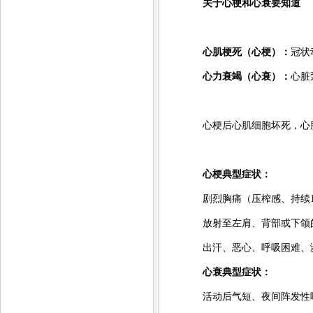
关于心梗和心衰要知道
心肌梗死（心梗）：
冠状
心力衰竭（心衰）：
心脏
心梗后心肌细胞坏死，心
心梗典型症状：
剧烈胸痛（压榨感、持续
放射至左肩、背部或下颌
出汗、恶心、呼吸困难、
心衰典型症状：
活动后气短、夜间阵发性