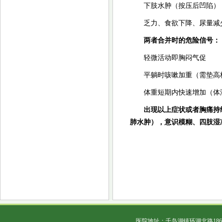
下肢水肿（按压后凹陷）
乏力、食欲下降、尿量减
两者合并时的危险信号：
轻微活动即胸闷气促
平躺时咳嗽加重（需垫高
体重短期内快速增加（体
出现以上症状或者胸痛持
肺水肿），意识模糊、四肢湿冷
医院地址：千岛湖镇环湖北路18