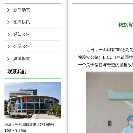
新闻动态
医疗快讯
锦旗背
通知公告
公示公告
近日，一面印有“医德高
院淳安分院）EICU（急诊重
媒体报道
一个关于信任与奇迹的温暖故
联系我们
地址：千岛湖镇环湖北路1869号
邮编：311700