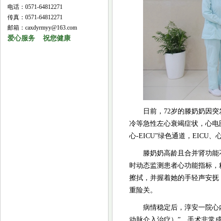
电话：0571-64812271
传真：0571-64812271
邮箱：caxdyrmyy@163.com
爱心服务 祝您健康
日前，72岁的滕奶奶因
冷等急性左心衰竭症状，心电
心-EICU”绿色通道，EI
滕奶奶高龄且合并肾功能
时动态监测患者心功能指标，
擦拭，并握着她的手轻声安抚
重险关。
病情稳定后，淳安一院心
动脉介入治疗）”，手术非常