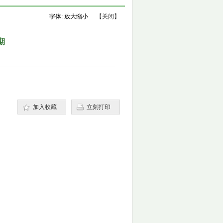
字体:
放大
缩小
【关闭】
期
加入收藏
立刻打印