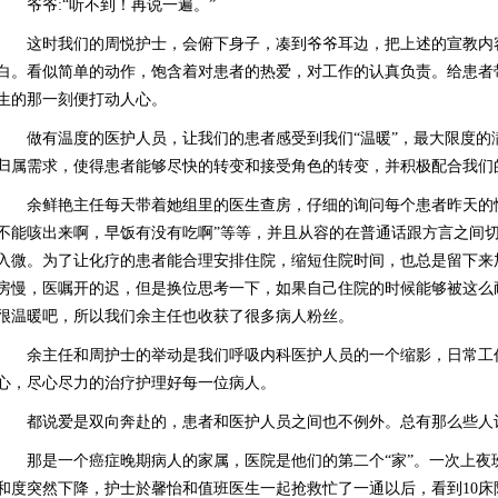
爷爷:“听不到！再说一遍。”
这时我们的周悦护士，会俯下身子，凑到爷爷耳边，把上述的宣教内
白。看似简单的动作，饱含着对患者的热爱，对工作的认真负责。给患者
生的那一刻便打动人心。
做有温度的医护人员，让我们的患者感受到我们“温暖”，最大限度的
归属需求，使得患者能够尽快的转变和接受角色的转变，并积极配合我们
余鲜艳主任每天带着她组里的医生查房，仔细的询问每个患者昨天的
不能咳出来啊，早饭有没有吃啊”等等，并且从容的在普通话跟方言之间
入微。为了让化疗的患者能合理安排住院，缩短住院时间，也总是留下来
房慢，医嘱开的迟，但是换位思考一下，如果自己住院的时候能够被这么
很温暖吧，所以我们余主任也收获了很多病人粉丝。
余主任和周护士的举动是我们呼吸内科医护人员的一个缩影，日常工
心，尽心尽力的治疗护理好每一位病人。
都说爱是双向奔赴的，患者和医护人员之间也不例外。总有那么些人
那是一个癌症晚期病人的家属，医院是他们的第二个“家”。一次上夜
和度突然下降，护士於馨怡和值班医生一起抢救忙了一通以后，看到10