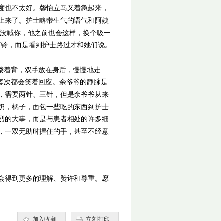
和度也不太好。馨怡立马又着急起来，
上来了。护士略带生气的语气和阿姨
就没喊你，他之前也会这样，换个吸一
打铃，而是看到护士路过才和她们说。
偻着背，双手放在身后，慢慢地走
每次都会笑着回应。余爷爷的静脉是
，需要两针、三针，但是余爷爷从来
奶，橘子，面包一些吃的东西到护士
烈的大事，而是与患者相处的许多细
，一双无助时握住的手，甚至不经意
会得到更多的理解、赞许和尊重。愿
加入收藏
立刻打印