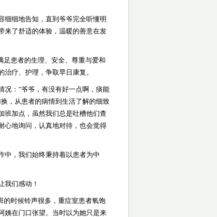
容细细地告知，直到爷爷完全听懂明
带来了舒适的体验，温暖的善意在发
满足患者的生理、安全、尊重与爱和
的治疗、护理，争取早日康复。
情况：“爷爷，有没有好一点啊，痰能
切换，从患者的病情到生活了解的细致
加班加点，虽然我们总是吐槽他们查
耐心地询问，认真地对待，也会觉得
作中，我们始终秉持着以患者为中
让我们感动！
班的时候铃声很多，重症室患者氧饱
床阿姨在门口张望。当时以为她只是来