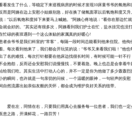
看看发生了什么，等稳定下来巡视病房的时候才发现10床童爷爷的氧饱
反而是阿姨在边上安慰小姑娘别急，好在换了储氧面罩以后氧饱和度又升
说：“以后氧饱和度掉下来要马上喊她。”阿姨心疼地说：“看你在那边忙
会就会好的。”其实还有很多次，阿姨看到我们护士在忙，盐水挂完也没
在忙碌的夜班遇到一个这么体贴的家属真的好暖心!
患者余爷爷是我们科室的“常客”，每隔一段时间总能看到他来住院。他佝
着。每次看到他来了，我们都会开玩笑的说：“爷爷又来看我们啦！”他也
出了名的难找，每次打针都要在他床边找很长时间，有时候可能一针不行
不会抱怨，反而还会安慰我们说慢慢找，不要着急。晚上也总是会拿着牛
站给我们吃。其实生活中打动人心的，并不一定是你为他做了多少轰轰烈
小的瞬间，也许就是一句亲切的问候，一个温暖的眼神，一句轻声的安慰
间自然流露出如亲似友般的关怀，都会成为维护良好关系的纽带。
爱在左，同情在右，只要我们用真心去服务每一位患者，我们也一定
医患之路，开满鲜花，一路芬芳！