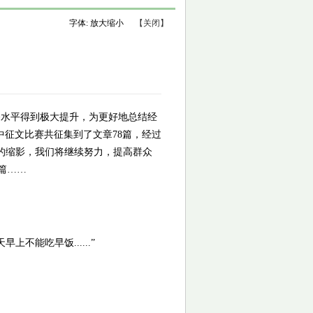
字体:
放大
缩小
【关闭】
服务水平得到极大提升，为更好地总结经
中征文比赛共征集到了文章78篇，经过
效的缩影，我们将继续努力，提高群众
篇……
不能吃早饭......”