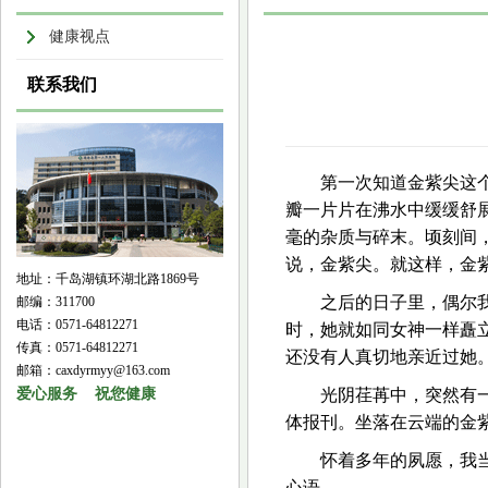
健康视点
联系我们
第一次知道金紫尖这
瓣一片片在沸水中缓缓舒
毫的杂质与碎末。顷刻间
说，金紫尖。就这样，金
地址：千岛湖镇环湖北路1869号
之后的日子里，偶尔
邮编：311700
电话：0571-64812271
时，她就如同女神一样矗
传真：0571-64812271
还没有人真切地亲近过她
邮箱：caxdyrmyy@163.com
爱心服务 祝您健康
光阴荏苒中，突然有
体报刊。坐落在云端的金
怀着多年的夙愿，我
心语。