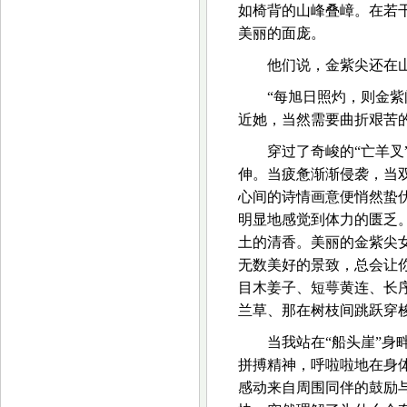
如椅背的山峰叠嶂。在若
美丽的面庞。
他们说，金紫尖还在
“每旭日照灼，则金紫
近她，当然需要曲折艰苦
穿过了奇峻的“亡羊叉
伸。当疲惫渐渐侵袭，当
心间的诗情画意便悄然蛰
明显地感觉到体力的匮乏
土的清香。美丽的金紫尖
无数美好的景致，总会让
目木姜子、短萼黄连、长
兰草、那在树枝间跳跃穿
当我站在“船头崖”
拼搏精神，呼啦啦地在身
感动来自周围同伴的鼓励