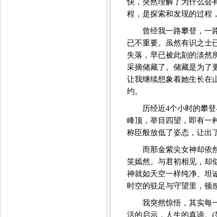
快，突然理解了为什么会
程，是探索和发现的过程
曾经我一路攀登，一
已不重要。虽然有识之士
失落，早已被此刻的淡然
采摘储藏了。储藏是为了
让我继续想象着她生长在
约。
历经近4个小时的攀
峰顶，举目四望，即有一
称臣般放低了姿态，让出
而那金紫尖女神却依
笑嫣然。与君初相见，却
神就如天空一样纯净、坦
时空的驻足与守望里，顿
我突然惊悟，其实每
活的启示，人生的真谛。(