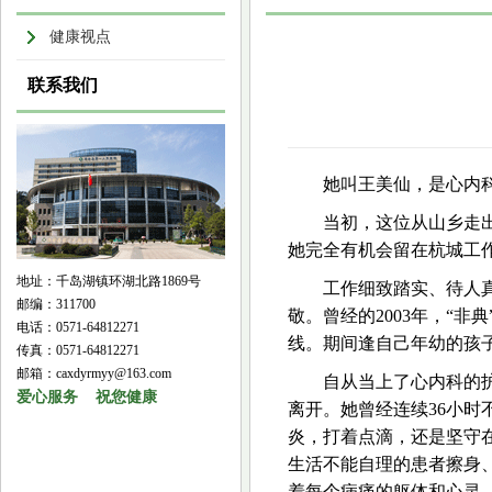
健康视点
联系我们
她叫王美仙，是心内科
当初，这位从山乡走
她完全有机会留在杭城工
地址：千岛湖镇环湖北路1869号
工作细致踏实、待人
邮编：311700
敬。曾经的2003年，“
电话：0571-64812271
线。期间逢自己年幼的孩
传真：0571-64812271
邮箱：caxdyrmyy@163.com
自从当上了心内科的
爱心服务 祝您健康
离开。她曾经连续36小
炎，打着点滴，还是坚守
生活不能自理的患者擦身
着每个病痛的躯体和心灵