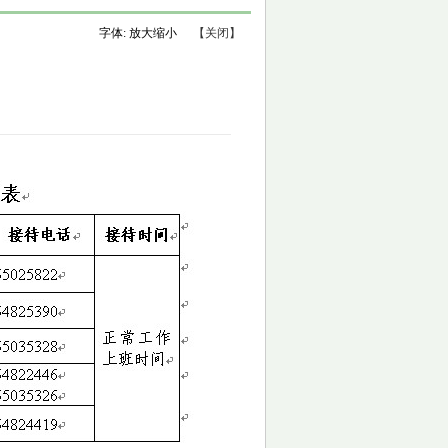
字体:
放大
缩小
【关闭】