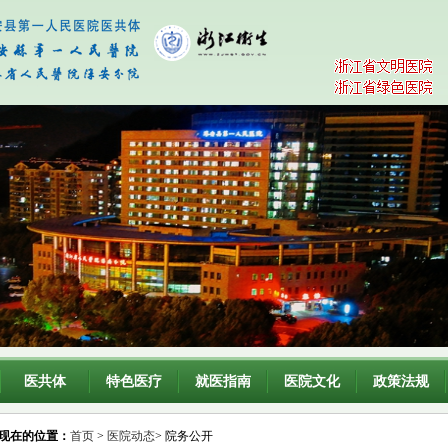
医共体
特色医疗
就医指南
医院文化
政策法规
现在的位置：
首页
>
医院动态
> 院务公开