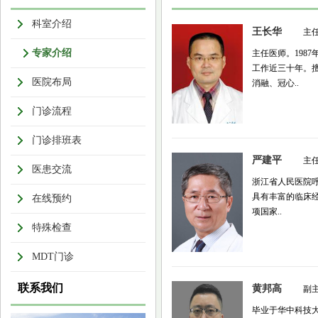
科室介绍
王长华
主
专家介绍
主任医师。198
工作近三十年。
医院布局
消融、冠心..
门诊流程
门诊排班表
严建平
主
医患交流
浙江省人民医院
具有丰富的临床
在线预约
项国家..
特殊检查
MDT门诊
联系我们
黄邦高
副
毕业于华中科技