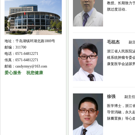
教授。长期致力
胱过度活动..
地址：千岛湖镇环湖北路1869号
毛祖杰
副
邮编：311700
浙江省人民医院
电话：0571-64812271
殖系统肿瘤专委
传真：0571-64812271
康复医学会泌尿男.
邮箱：caxdyrmyy@163.com
爱心服务 祝您健康
徐强
副主
医学博士，浙江
导管消融，永久
脉瓣置换）等心血