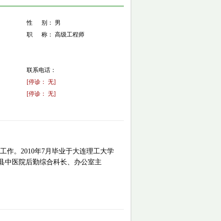
性 别： 男
职 称： 高级工程师
联系电话：
[停诊： 无]
[停诊： 无]
理工作。
2010年7月毕业于大连理工大学
县中医院后勤综合科长、办公室主