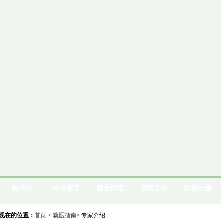
医共体
特色医疗
就医指南
医院文化
政策法规
现在的位置：
首页
>
就医指南
> 专家介绍