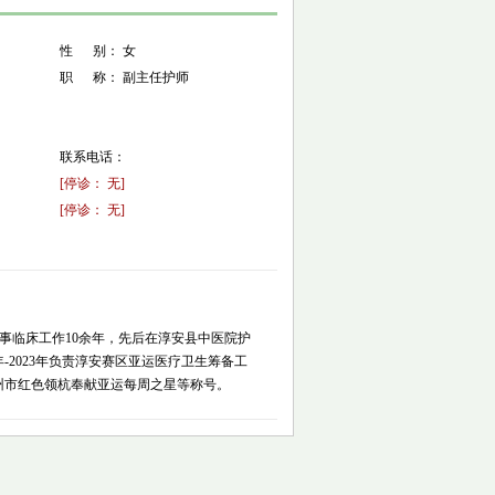
性 别： 女
职 称： 副主任护师
联系电话：
[停诊： 无]
[停诊： 无]
从事临床工作10余年，先后在淳安县中医院护
-2023年负责淳安赛区亚运医疗卫生筹备工
州市红色领杭奉献亚运每周之星等称号。