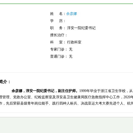
姓 名：
余彦娜
学 历：
职 务： 淳安一院纪委书记
擅长治疗：
科 室： 行政科室
专家门诊： 无
普通门诊： 无
简介：
余彦娜，淳安一院纪委书记，副主任护师。
1999年毕业于浙江省卫生学校，
理管理、党政办公室、纪检监察室及淳安县卫生健康局医疗急救指挥中心工作，2020年
作，先后荣获县级青年岗位能手、践行四种人标兵、决战亚运大考大赛先进个人、杭