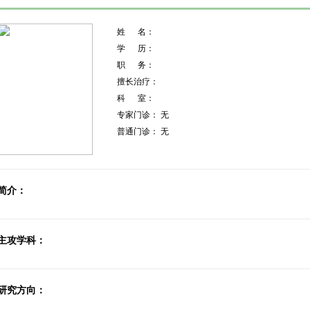
姓 名：
学 历：
职 务：
擅长治疗：
科 室：
专家门诊： 无
普通门诊： 无
简介：
主攻学科：
研究方向：